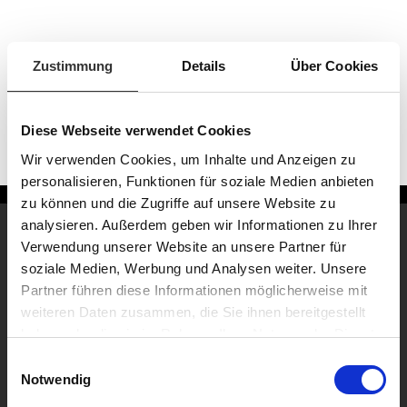
Zustimmung
Details
Über Cookies
Diese Webseite verwendet Cookies
Wir verwenden Cookies, um Inhalte und Anzeigen zu
personalisieren, Funktionen für soziale Medien anbieten
zu können und die Zugriffe auf unsere Website zu
analysieren. Außerdem geben wir Informationen zu Ihrer
Verwendung unserer Website an unsere Partner für
Raps
soziale Medien, Werbung und Analysen weiter. Unsere
Partner führen diese Informationen möglicherweise mit
Seit über 95 Jahren steht RAPS als
weiteren Daten zusammen, die Sie ihnen bereitgestellt
Ingredientspezialist für besten Geschmack, hohe
haben oder die sie im Rahmen Ihrer Nutzung der Dienste
gesammelt haben.
Innovationskraft und kundenspezifisch
Einwilligungsauswahl
zugeschnittene Lösungen. Kunden aus der
Notwendig
Lebensmittelindustrie, dem Handwerk und der